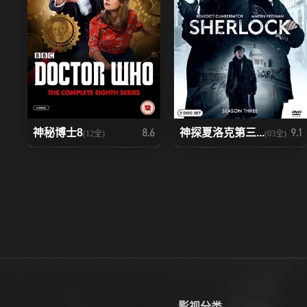
神秘博士8
神探夏洛克第三...
8.6
9.1
(12全)
(03全)
影视分类