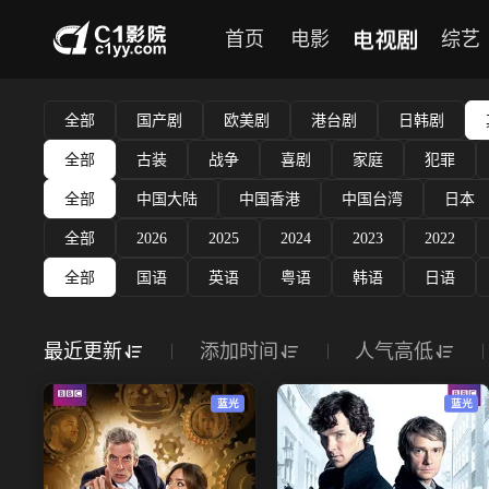
电视剧
首页
电影
综艺
全部
国产剧
欧美剧
港台剧
日韩剧
全部
古装
战争
喜剧
家庭
犯罪
全部
中国大陆
中国香港
中国台湾
日本
全部
2026
2025
2024
2023
2022
全部
国语
英语
粤语
韩语
日语
最近更新
添加时间
人气高低
蓝光
蓝光