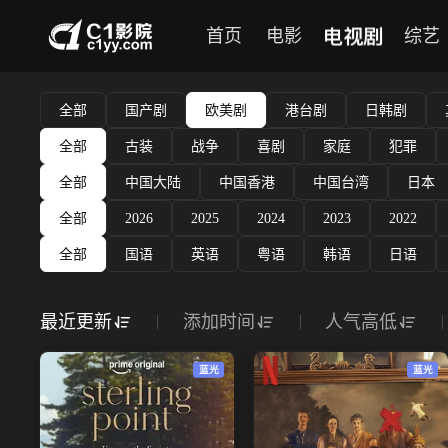
电视剧
首页
电影
综艺
全部
国产剧
欧美剧
港台剧
日韩剧
全部
古装
战争
喜剧
家庭
犯罪
全部
中国大陆
中国香港
中国台湾
日本
全部
2026
2025
2024
2023
2022
全部
国语
英语
粤语
韩语
日语
最近更新
添加时间
人气高低
蓝光
蓝光