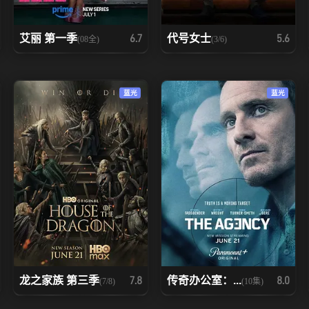
艾丽 第一季
代号女士
6.7
5.6
(08全)
(3/6)
蓝光
蓝光
龙之家族 第三季
传奇办公室：...
7.8
8.0
(7/8)
(10集)