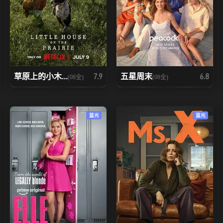
草原上的小木...
五星周末
7.9
6.8
(08全)
(08全)
蓝光
蓝光