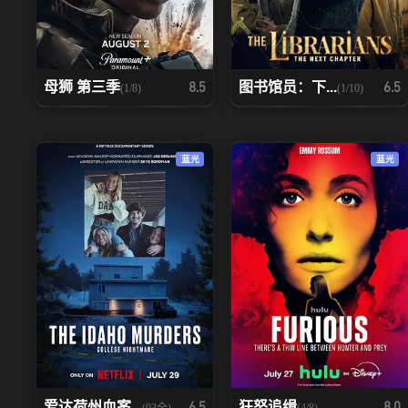
母狮 第三季
图书馆员：下...
8.5
6.5
(1/8)
(1/10)
蓝光
蓝光
爱达荷州血案...
狂怒追缉
6.5
8.0
(03全)
(4/8)