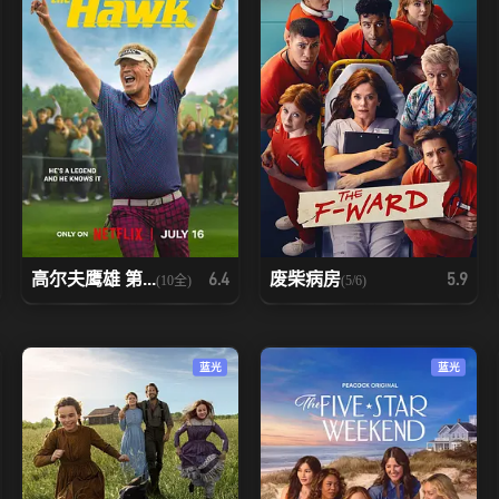
高尔夫鹰雄 第...
废柴病房
6.4
5.9
(10全)
(5/6)
蓝光
蓝光