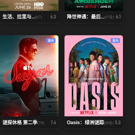
生活、拉里与...
降世神通：最后...
6.3
6.1
(6/7)
(07全)
蓝光
蓝光
谜探休格 第二季
Oasis：绿洲谜踪
7.6
5.3
(7/8)
(08全)