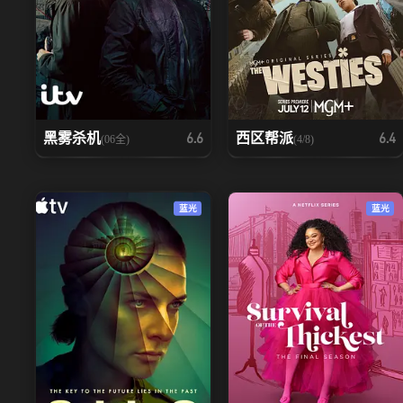
黑雾杀机
西区帮派
6.6
6.4
(06全)
(4/8)
蓝光
蓝光