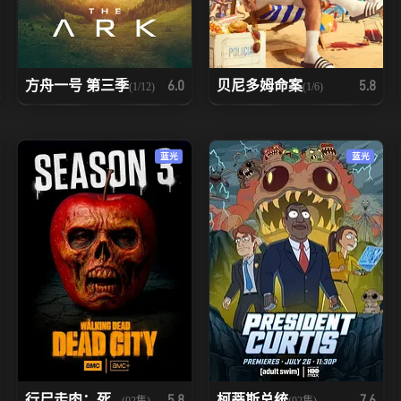
方舟一号 第三季
贝尼多姆命案
6.0
5.8
(1/12)
(1/6)
蓝光
蓝光
行尸走肉：死...
柯蒂斯总统
5.8
7.6
(02集)
(02集)