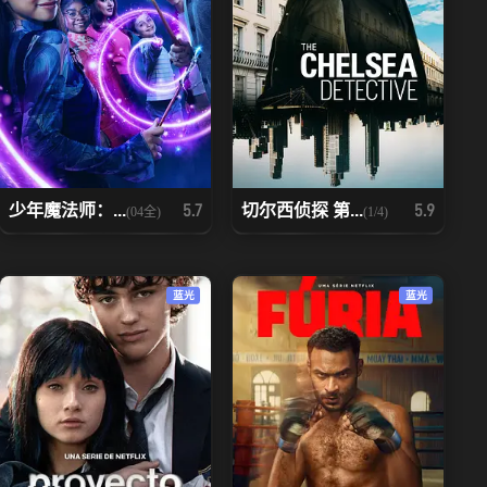
少年魔法师：...
切尔西侦探 第...
5.7
5.9
(04全)
(1/4)
蓝光
蓝光