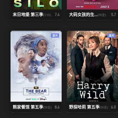
末日地堡 第三季
大码女孩的生...
7.4
5.7
(5/10)
(08全)
蓝光
蓝光
熊家餐馆 第五季
野探哈莉 第五季
8.6
6.0
(08全)
(06全)