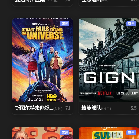
蓝光
蓝光
斯图尔特未能拯...
精英部队
7.1
5.5
(1/10)
(06全)
蓝光
蓝光