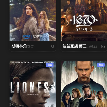
斯特林角
波兰家族 第三...
7.1
6.2
(08全)
(08全)
蓝光
蓝光