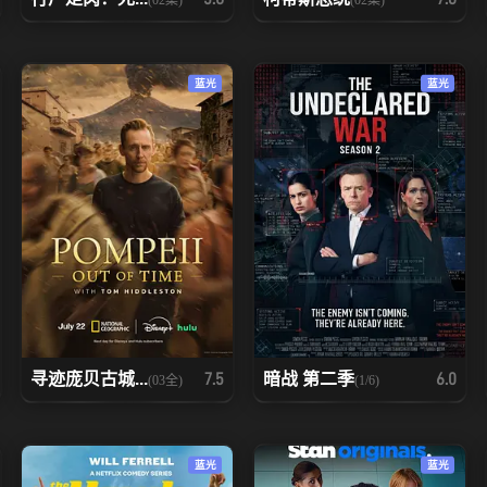
蓝光
蓝光
寻迹庞贝古城...
暗战 第二季
7.5
6.0
(03全)
(1/6)
蓝光
蓝光