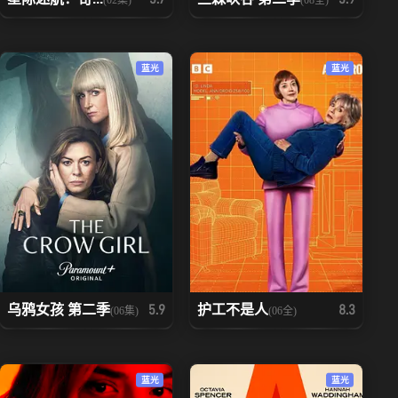
蓝光
蓝光
乌鸦女孩 第二季
护工不是人
5.9
8.3
(06集)
(06全)
蓝光
蓝光