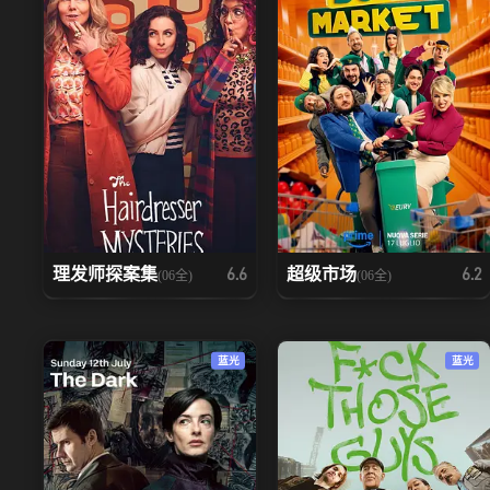
理发师探案集
超级市场
6.6
6.2
(06全)
(06全)
蓝光
蓝光