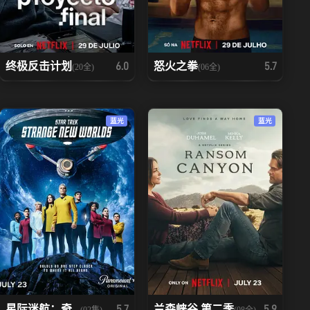
终极反击计划
怒火之拳
6.0
5.7
(20全)
(06全)
蓝光
蓝光
星际迷航：奇...
兰森峡谷 第二季
5.7
5.9
(02集)
(08全)