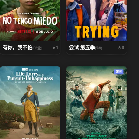
有你，我不怕
尝试 第五季
6.1
6.0
(06全)
(5/8)
蓝光