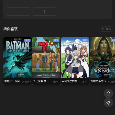
1
2
猜你喜欢
换一换
蓝光
蓝光
蓝光
蓝
蝙蝠侠：披风...
乡巴佬希尔一...
安闲领主的愉...
机械之声的传...
5.9
6.1
5.7
(10集)
(10全)
(12集)
(12全)