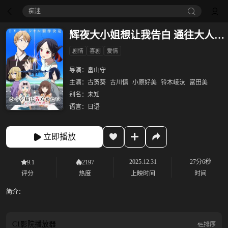
痴迷
辉夜大小姐想让我告白 通往大人的阶梯
剧情
喜剧
爱情
导演：
畠山守
主演：
古贺葵
古川慎
小原好美
铃木崚汰
富田美
别名：
未知
语言：
日语
立即播放
2025.12.31
27分6秒
9.1
2197
评分
热度
上映时间
时间
简介：
C1影院
播放器
排序